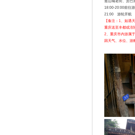
逛山城老街、赏巴
18:00-20:0
21:00 游轮开航
【备注：1、如遇
重庆送至丰都或涪
2、重庆市内游属
因天气、水位、游