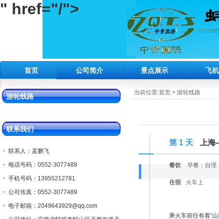
" href="/">
首页
公司简介
景点展示
飞
当前位置:
首页
>
游轮线路
游轮线路
联系我们
第 1 天
上海
联系人：孟鹏飞
电话号码：0552-3077489
餐饮
早餐：自理
手机号码：13955212781
住宿
火车上
公司传真：0552-3077489
电子邮箱：2049643929@qq.com
乘火车前往有着“