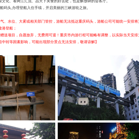
渝文化、看两江汇流、品天下美食的好去处，也是解放碑的会客厅。
0前往游船码头,办理登船入住手续，开启美丽的三峡游轮之旅。
天气、水位、大雾或相关部门管控，游船无法抵达重庆码头，游船公司可能统一安排将
陵港登船；
于赠送项目，自愿放弃，无费用可退！重庆市内游行程可能略有调整，以实际当天安排
船中转等因素影响，可能出现部分景点无法安排，敬请谅解】