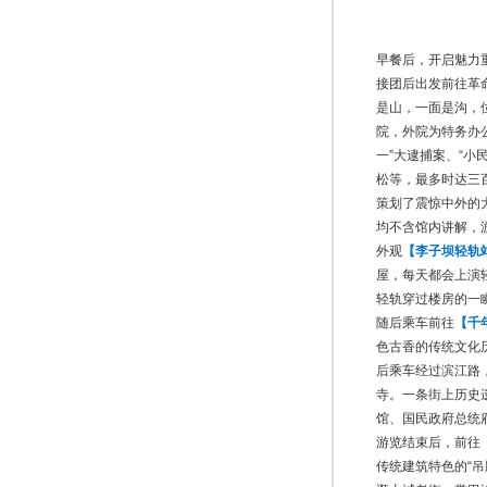
早餐后，开启魅力
接团后出发前往革
是山，一面是沟，
院，外院为特务办
一”大逮捕案、“小
松等，最多时达三百
策划了震惊中外的
均不含馆内讲解，
外观
【李子坝轻轨
屋，每天都会上演
轻轨穿过楼房的一
随后乘车前往
【千
色古香的传统文化
后乘车经过滨江路
寺。一条街上历史
馆、国民政府总统
游览结束后，前往
传统建筑特色的“