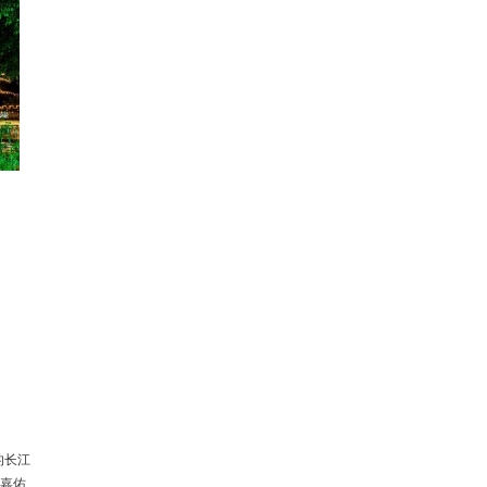
的长江
宋嘉佑