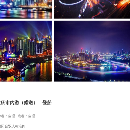
庆市内游（赠送）—登船
中餐：自理 晚餐：自理
船阳台双人标准间