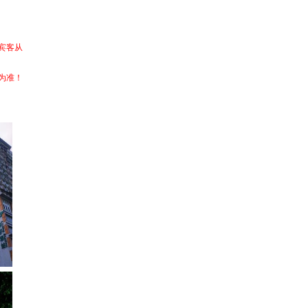
宾客从
为准！