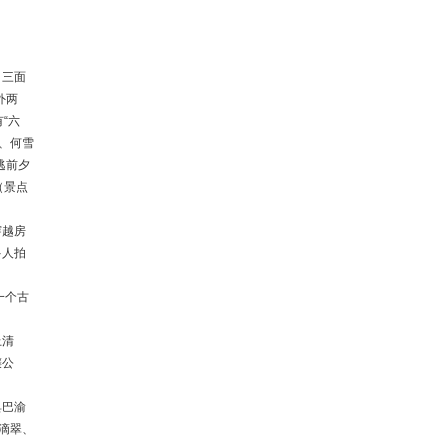
。三面
外两
“六
业、何雪
逃前夕
（景点
穿越房
多人拍
一个古
上清
骧公
具巴渝
滴翠、