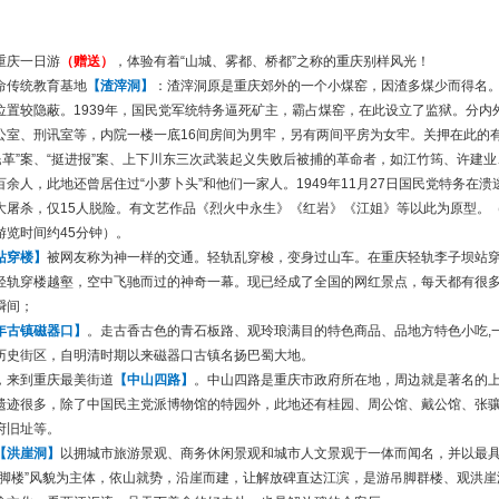
重庆一日游
（赠送）
，体验有着“山城、雾都、桥都”之称的重庆别样风光！
命传统教育基地
【渣滓洞】
：渣滓洞原是重庆郊外的一个小煤窑，因渣多煤少而得名
位置较隐蔽。1939年，国民党军统特务逼死矿主，霸占煤窑，在此设立了监狱。分内
公室、刑讯室等，内院一楼一底16间房间为男牢，另有两间平房为女牢。关押在此的有
民革”案、“挺进报”案、上下川东三次武装起义失败后被捕的革命者，如江竹筠、许建
余人，此地还曾居住过“小萝卜头”和他们一家人。1949年11月27日国民党特务在溃
大屠杀，仅15人脱险。有文艺作品《烈火中永生》《红岩》《江姐》等以此为原型。
游览时间约45分钟）。
站穿楼】
被网友称为神一样的交通。轻轨乱穿梭，变身过山车。在重庆轻轨李子坝站
轻轨穿楼越壑，空中飞驰而过的神奇一幕。现已经成了全国的网红景点，每天都有很
瞬间；
年古镇磁器口】
。走古香古色的青石板路、观玲琅满目的特色商品、品地方特色小吃,
历史街区，自明清时期以来磁器口古镇名扬巴蜀大地。
，来到重庆最美街道
【中山四路】
。中山四路是重庆市政府所在地，周边就是著名的
遗迹很多，除了中国民主党派博物馆的特园外，此地还有桂园、周公馆、戴公馆、张
府旧址等。
【洪崖洞】
以拥城市旅游景观、商务休闲景观和城市人文景观于一体而闻名，并以最
吊脚楼”风貌为主体，依山就势，沿崖而建，让解放碑直达江滨，是游吊脚群楼、观洪崖