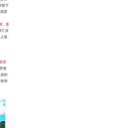
并留下
云蒸霞
择，非
类亡灵
线上最
景演
赏项
忠县的
峡旅游