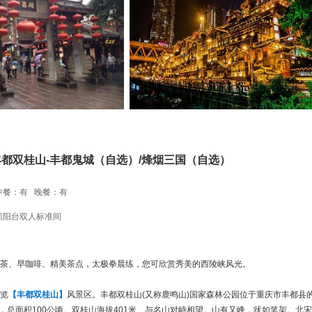
都双桂山-丰都鬼城（自选）/烽烟三国（自选）
中餐：有 晚餐：有
船阳台双人标准间
00免费早茶、早咖啡、精美茶点，太极拳晨练，您可欣赏秀美的西陵峡风光。
。
游览
【丰都双桂山】
风景区。丰都双桂山(又称鹿鸣山)国家森林公园位于重庆市丰都县
园，总面积100公顷。双桂山海拔401米、与名山对峙相望。山有又峰，状如笔架。北