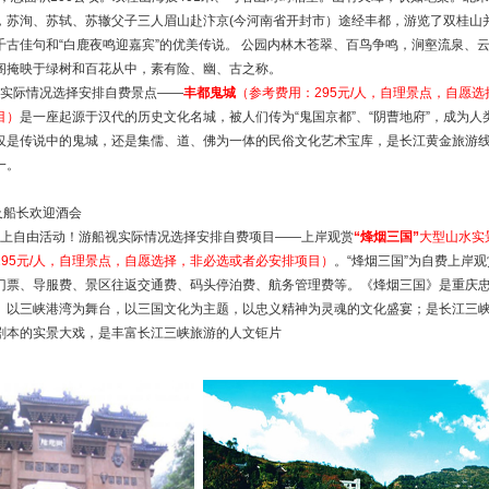
年)，苏洵、苏轼、苏辙父子三人眉山赴汴京(今河南省开封市）途经丰都，游览了双桂山
千古佳句和“白鹿夜鸣迎嘉宾”的优美传说。 公园内林木苍翠、百鸟争鸣，涧壑流泉、
阁掩映于绿树和百花从中，素有险、幽、古之称。
0游船视实际情况选择安排自费景点——
丰都鬼城
（参考费用：295元/人，自理景点，自愿选
目）
是一座起源于汉代的历史文化名城，被人们传为“鬼国京都”、“阴曹地府”，成为人
仅是传说中的鬼城，还是集儒、道、佛为一体的民俗文化艺术宝库，是长江黄金旅游
一。
晚餐及船长欢迎酒会
30宾客船上自由活动！游船视实际情况选择安排自费项目——上岸观赏
“烽烟三国”
大型山水实
95元/人，自理景点，自愿选择，非必选或者必安排项目）
。“烽烟三国”为自费上岸观
门票、导服费、景区往返交通费、码头停泊费、航务管理费等。《烽烟三国》是重庆
。以三峡港湾为舞台，以三国文化为主题，以忠义精神为灵魂的文化盛宴；是长江三
剧本的实景大戏，是丰富长江三峡旅游的人文钜片