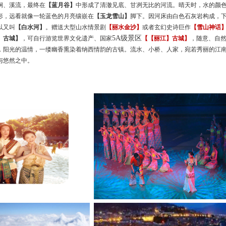
涧、溪流，最终在
【蓝月谷】
中形成了清澈见底、甘冽无比的河流。晴天时，水的颜
形，远看就像一轮蓝色的月亮镶嵌在
【玉龙雪山】
脚下。因河床由白色石灰岩构成，
以又叫
【白水河】
。赠送大型山水
情景剧
【
丽水
金沙】
或者
玄幻史诗
巨作
【
雪山
神话
5A级景区
】
古城】
，
可自行游览世界文化遗产、国家
【
【丽江】
古城】
，随意、自
，阳光的温情，一缕幽香熏染着纳西情韵的古镇。流水、小桥、人家，宛若秀丽的江
与悠然之中。