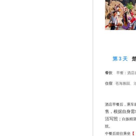
D 3
第 3 天
楚
餐饮
早餐：酒店
住宿
苍海雅园、
酒店早餐后，乘车
售，根据自身需
活写照；
白族
精
统。
中餐后前往乘坐
【