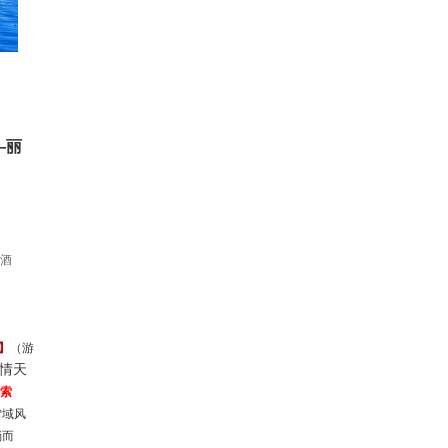
—丽
酒
】
（游
情天
索
雪域风
淌而