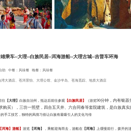
雄乘车--大理--白族民居--洱海游船--大理古城--吉普车环海
自助 中餐：风味餐 晚餐：风味餐
泊湾大酒店、苍洱景怡、大理公馆、金沙半岛、苍海觅踪、地质大酒店
90分钟，内有银器
前往
【大理】
白族
自治州，
抵达
后
前往参观
【白族民居】
（游览
求购买），三坊一照壁，四合五天井、六合同春等套院建筑，是白族真实
湛的手工技艺，独特的风情习俗让白族有最吸引人的文化与传
【洱海】
游船】
游览
【洱海】
，
乘船迎海而去，游船在
【洱海】
上缓慢
前行，
拨开
的