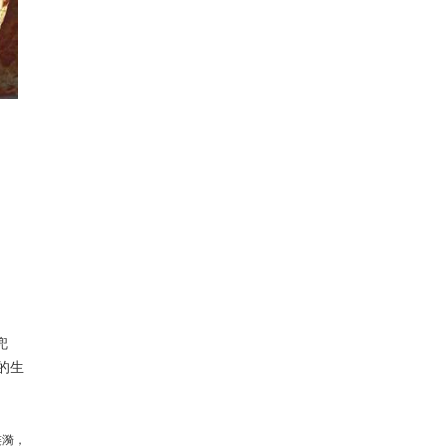
兜
的生
涟漪
，