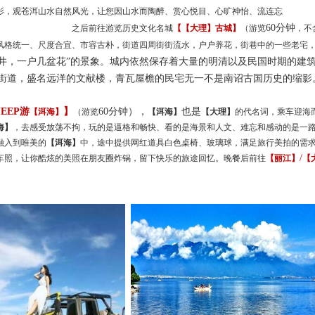
影
，观苍洱山水自然风光，让您因山水而陶醉、赏心悦目、心旷神怡、流连忘
60分钟
之后
前往
游览历史文化名城
【
【大理】
古城】
（游览
，
不
风格统一、尺度合宜、市容古朴，街道四周街街流水，户户养花，街巷中的一些老宅
眼井，一户几盆花”的景象。城内依然保存着大量的明清以及民国时期的建
街道，盛名远洋的文献楼，青瓦屋檐的民宅无一不是南诏古国历史的缩影
JEEP游
】
60分钟），
也是
【洱海】
（游览
【洱海】
【大理】
的代名词，
乘车迎海
海】
，去感受放荡不拘，玩的是逼格和畅快、看的是海景和人文、难忘和感动的是一
融入到唯美的
【洱海】
中，途中
提供
网红道具白色桌椅、玻璃球，满足旅行美拍的需
/
车照，让你酷炫的美照在朋友圈炸锅，留下快乐的旅途回忆。晚餐
后前往
【丽江】
【