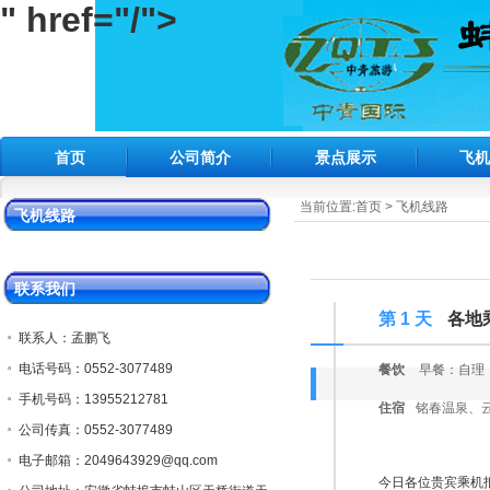
" href="/">
首页
公司简介
景点展示
飞
当前位置:
首页
>
飞机线路
飞机线路
联系我们
第 1 天
各地乘
联系人：孟鹏飞
电话号码：0552-3077489
餐饮
早餐：自理
手机号码：13955212781
住宿
铭春温泉、
公司传真：0552-3077489
电子邮箱：2049643929@qq.com
今日各位
贵宾乘机