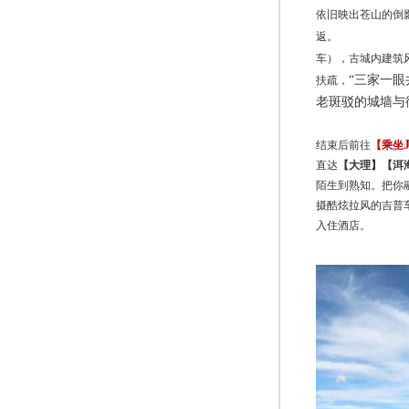
依旧
映出苍山的倒
返。
车）
，古城内建筑
“三家一
扶疏，
老斑驳的城墙与
结束后前往
【乘坐
直达
【大理】
【洱
陌生到熟知。把你
摄酷炫拉风的吉普
入住酒店
。