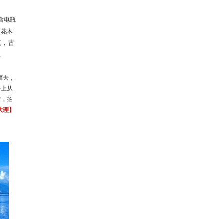
含
电瓶
，花木
筑，古
。
而去，
路上从
求，拍
大理】