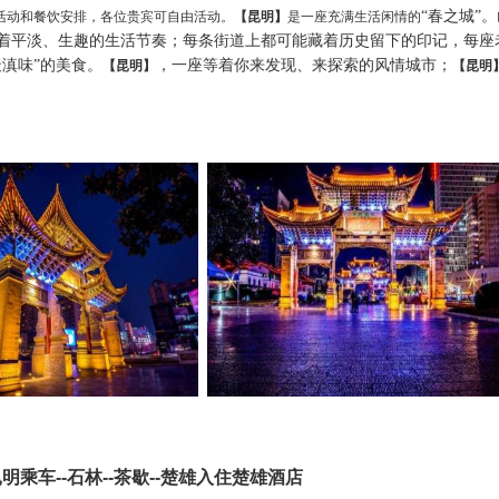
“春之城”
活动和餐饮安排，
各位
贵宾可自由活动
。
【昆明】
是一座充满生活闲情的
着平淡、生趣的生活节奏；每条街道上都可能藏着历史留下的印记，每座
最滇味”的美食。
，一座等着你来发现、来探索的风情城市；
【昆明】
【昆明
明乘车--石林--茶歇--楚雄入住楚雄酒店