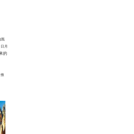
电瓶
，日月
来的
叶推