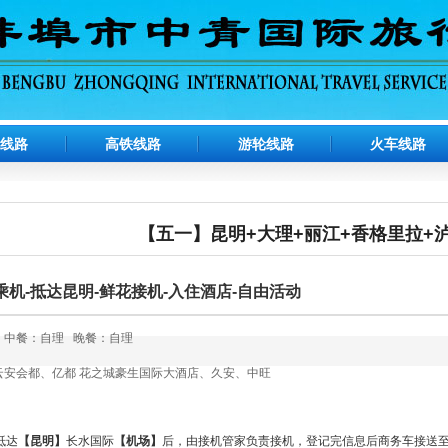
机线路
高铁线路
游轮线路
火车线路
【五一】昆明+大理+丽江+香格里拉+泸
机-抵达昆明-鲜花接机-入住酒店-自由活动
 中餐：自理 晚餐：自理
云安会都、亿都 花之城豪生国际大酒店、久安、中旺
抵达
【昆明】
长水国际
【机场】
后，由接机管家负责接机，登记完信息后商务车接送