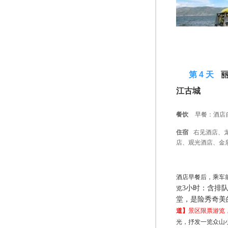
D 4
第 4 天
丽
江古城
餐饮
早餐：酒店
住宿
右见酒店、
店、观光酒店、金
酒店早餐后，乘车
3小时：含排
览
堂，是险秀奇美
道】
景区限票游览
光，抒发一览众山