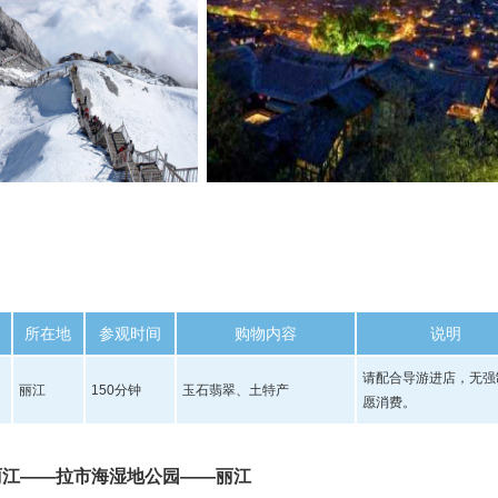
所在地
参观时间
购物内容
说明
请配合导游进店，无强
丽江
150分钟
玉石翡翠、土特产
愿消费。
江——拉市海湿地公园——丽江