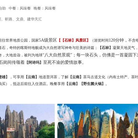
自助 中餐：风味餐 晚餐：风味餐
莱、昕路、文鼎、建华天汇
5A级景区
120分钟，
前往世界地质公园，国家
【
【石林】
风景区】
（游览时间
不含
怪石，奇特的喀斯特地貌成为大自然谱写神奇与壮美的诗篇；
【石林】
凝聚天地灵气
“八大自然景观”；每一块石头，仿佛是一首凝固下
奇，大地造诣，被列为地球
石岗间传颂着
至死不渝的爱情故事。
【阿诗玛】
楚雄】
，可
享用
【云南】
地道普洱茶，了解
【云南】
茶马古道文化（内有土特产、茶
购买）
，抵达后前往
入住酒店。晚餐
享用
【云南】
【野生菌火锅】
。