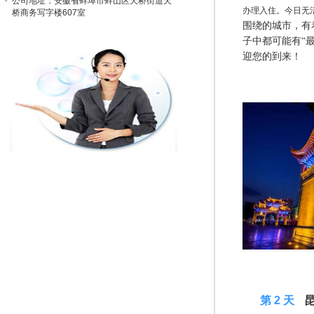
公司地址：安徽省蚌埠市蚌山区天桥街道天
办理入住。今日无
桥商务写字楼607室
围绕的城市，有
子中都可能有“
迎您的到来！
D 2
第 2 天
昆