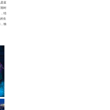
色是蓝
下雨时
】
，结
然的生
南，独