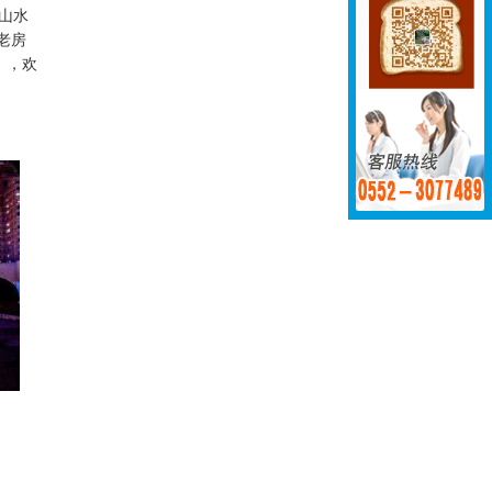
。山水
老房
，欢
】