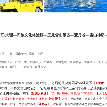
江/大理—民族文化体验馆—玉龙雪山景区—蓝月谷—雪山神话
自助 中餐：雪山餐包 晚餐：自理
龙耀祥酒店、柏宇云龙、增楼福乐、村客来，大恒别院、格雅酒店、宏泰酒店、新天乐
泉酒店（B区）、吉钰酒店、琦萍酒店
150分钟）。之后前往游览国家5A级景区
前往民族文化
体验
馆（游览
【玉龙雪山
队时间，午餐为雪山餐包），它是纳西族保护神“三朵”的化身，是凄美的殉
的冰川博物馆。乘坐
7、8月
/春节
【冰川大索道】
（
旺季、
国庆
黄金周
，
【冰川大
，如遇
不
可抗拒因素，大索道可调整为
【云杉坪】
索道）
登临雪峰，饱览姿态万千的
小的凌云壮志；之后前往游览
【蓝月谷】
，源自雪山的万古冰雪消融之后顺着峭壁流