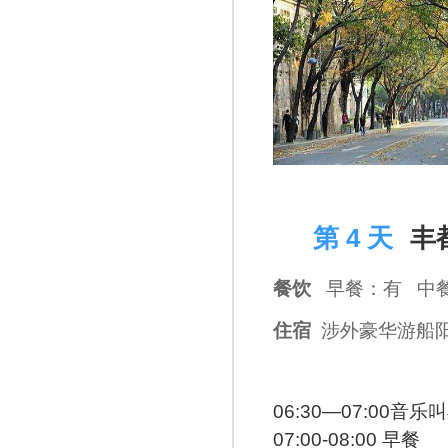
D 4
第 4 天
丰
餐饮
早餐：有 中
住宿
涉外豪华游船
06:30—07:00音
07:00-08:00 早餐