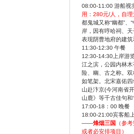
08:00-11:00
用：280元/人，
都鬼城又称“幽都”、
岸，因有哼哈祠、天
表现阴曹地府的建筑
11:30-12:30 午餐
12:30-14:30上岸游
江之滨，公园内林木
险、幽、古之称。双
如笔架。北宋嘉佑四年
山赴汴京(今河南省
山鹿》等千古佳句和
17:00-18：00 晚餐
18:00-21:0
——
烽烟三国
（参考
或者必安排项目）