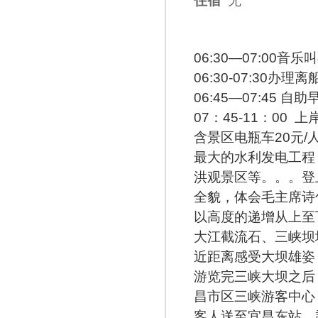
住宿
无
06:30—07:00音
06:30-07:30
06:45—07:4
07：45-11：00 
含景区电瓶车20元
最大的水利发电工程
洪观景区等。。。登
全貌，体会毛主席诗
以高度的递增从上至
大江截流石、三峡坝
近距离感受大坝雄姿
游览完三峡大坝之后
昌市区三峡游客中心
客人送至宜昌东站，