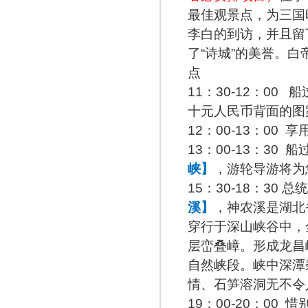
最佳观景点，为三国
李白的到访，并且留
了“诗城”的美誉。
点
11：30-12：00 船
十元人民币背面的图
12：00-13：00 
13：00-13：3
峡】
，游轮导游将为
15：30-18：3
溪】
，神农溪是湖北
穿行于深山峡谷中，
层峦叠嶂。形成龙昌
自然峡段。峡中深潭
情、石笋溶洞无不令
19：00-20：00 