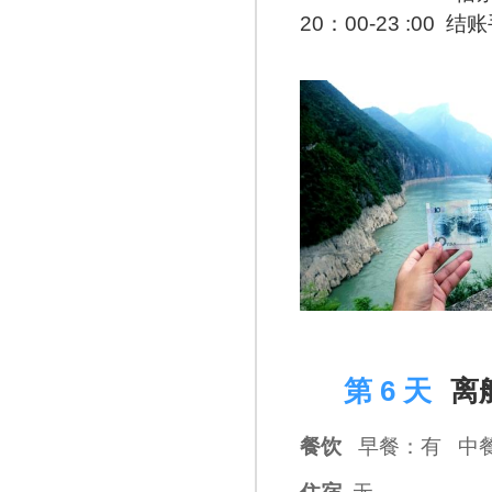
20：00-23 :00 结
D 6
第 6 天
离
餐饮
早餐：有 中