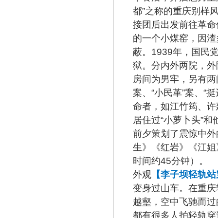
都”之称的重庆别样
接团后出发前往革命
的一个小煤窑，因渣
蔽。1939年，国
狱。分内外两院，外
房间为男牢，另有两
案、“小民革”案、“
命者，如江竹筠、许
居住过“小萝卜头”和
前夕策划了震惊中外
生》《红岩》《江姐
时间约45分钟）。
外观
【李子坝轻轨站
变身过山车。在重庆
越壑，空中飞驰而过
都有很多人拍轻轨穿