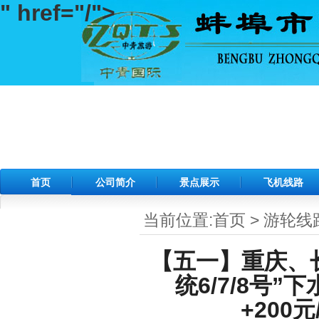
" href="/">
首页
公司简介
景点展示
飞机线路
当前位置:
首页
>
游轮线
【五一】重庆、
统6/7/8号
+20