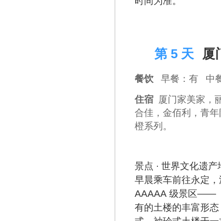
时间为准。
D 5
第 5 天
厦
餐饮
早餐：有 中
住宿
厦门家美家，
合佳，金佰利，青年
橙系列。
景点 · 世界文化遗
早晨乘车前往永定，
AAAAA 级景区—
有的土楼的丰富形态