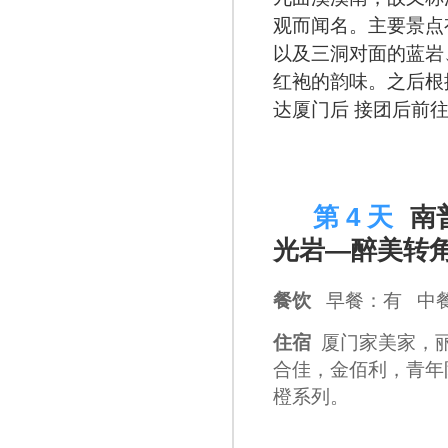
观而闻名。主要景点
以及三洞对面的蓝岩
红袍的韵味。之后根
达厦门后 接团后前
D 4
第 4 天
南
光岩—醉美转
餐饮
早餐：有 中
住宿
厦门家美家，
合佳，金佰利，青年
橙系列。