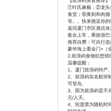
【鼓浪屿美食推荐】
①叶氏麻糍；②龙头
食堂；⑥黄则和肉脯
等。。快来挑逗你的
返回厦门市区酒店休
集合上车，乘旅游巴
推荐自费：可自行选
豪华海上看金门+（全
2.鼓浪屿食物狂想馆8
温馨提醒：
1、厦门鼓浪屿特产
2、鼓浪屿实名航班
可登岛。
3、因为鼓浪屿是不
元/人天。
4、轮渡票为随机时