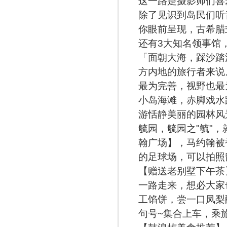
这一路是摄影师们喜
除了见识到岛民们听
你眼前呈现，古希腊
还有3大知名领事馆
「面朝大海，踩沙踏
方内地的旅行者来说
最为完善，视野也最
小岛海滩，赤脚戏水
游恬静美丽的园林风
毓园，毓园之"毓"
翰广场】，马约翰被
的足球场，可以拍照
【赠送老别墅下午茶
一路走来，想必大家
工馅饼，尝一口凤梨
句号~集合上车，乘