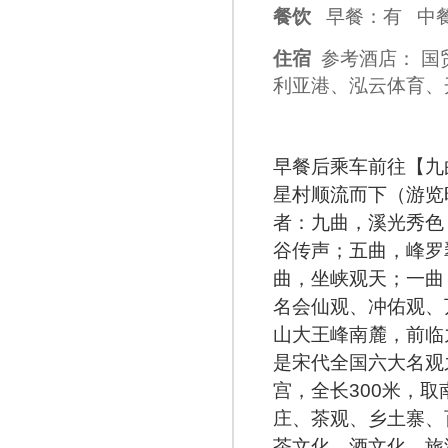
餐饮
早餐：有 中
住宿
参考酒店： 
利亚港、泓云体育、
早餐后乘车前往【九
星村顺流而下（游览
者：九曲，溪光秀色
谷传声；五曲，峰罗
曲，坐峡观天；一曲
名会仙观、冲佑观、
山大王峰南麓，前临
是宋代全国六大名观
宫，全长300米，
庄、茶观、乡土寨、
茶文化、酒文化、旅