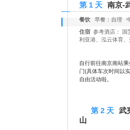
第 1 天
南京-
餐饮
早餐：自理 
住宿
参考酒店： 
利亚港、泓云体育、
自行前往南京南站乘坐高
门(具体车次时间以
自由活动啦。
D 2
第 2 天
武
山