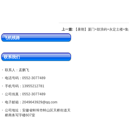
上一篇:
【暑期】厦门+鼓浪屿+永定土楼+集
抓蟹双飞5日跟团游
飞机线路
联系我们
联系人：孟鹏飞
电话号码：0552-3077489
手机号码：13955212781
公司传真：0552-3077489
电子邮箱：2049643929@qq.com
公司地址：安徽省蚌埠市蚌山区天桥街道天
桥商务写字楼607室