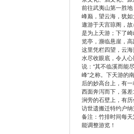
前往武夷山第一胜地
峰巅，望云海，犹如
遨游于天宫琼阁，故
是为上天游；下了崎
览亭，濒临悬崖，高
这里凭栏四望，云海
水尽收眼底，令人心
说：“其不临溪而能
峰”之称。下天游的
后的妙高台上，有一
西面奔泻而下，落差
涧旁的石壁上，有历
访世遗搬迁特约户纳
备注：竹排时间每天
能调整游览！