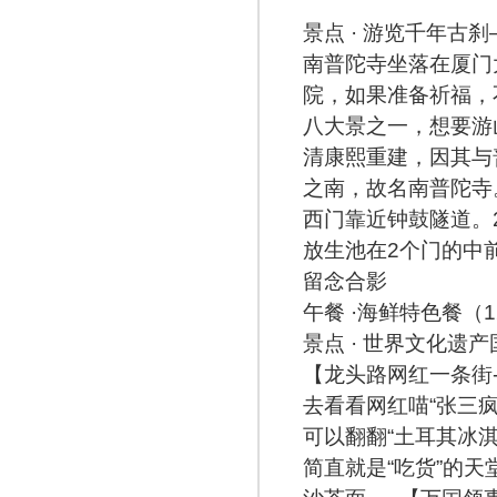
景点 · 游览千年古
南普陀寺坐落在厦门
院，如果准备祈福，
八大景之一，想要游
清康熙重建，因其与
之南，故名南普陀寺
西门靠近钟鼓隧道。
放生池在2个门的中
留念合影
午餐 ·海鲜特色餐（
景点 · 世界文化遗
【龙头路网红一条街
去看看网红喵“张三疯
可以翻翻“土耳其冰
简直就是“吃货”的