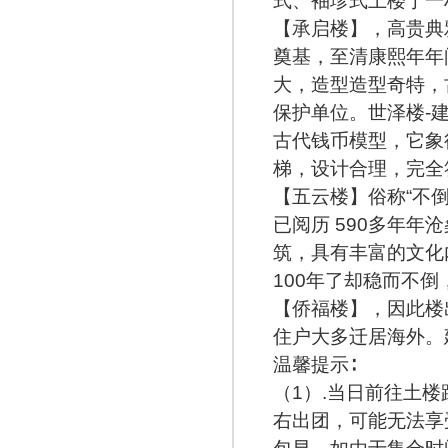
式、袖珍式土楼于一
【承启楼】，高贵典
奠基，至清康熙年年
大，造型造型奇特，
保护单位。世泽楼-
古代钱币模型，它象
梯，设计合理，完全
【五云楼】俗称“不
已阅历 590多年
筑，具有丰富的文化
100年了却稳而不
【侨福楼】，因此楼
住户大多迁居海外。
温馨提示∶
（1）.当日前往土楼
右出团，可能无法享