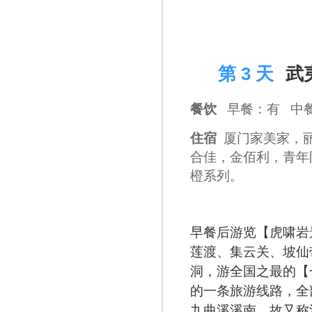
D 3
第 3 天
武
餐饮
早餐：有 中
住宿
厦门家美家，
合佳，金佰利，青年
橙系列。
早餐后游览【虎啸岩
莲渡、集云关、坡仙
洞，游全国之最的【
的一条旅游线路，全
九曲溪溪南，故又称