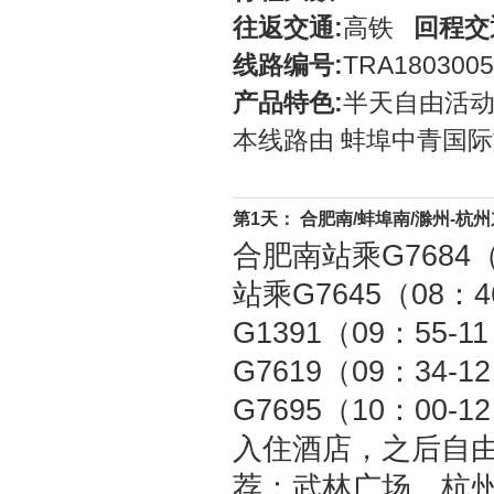
往返交通:
高铁
回程交
线路编号:
TRA1803005
产品特色:
半天自由活
本线路由 蚌埠中青国际
第1天： 合肥南/蚌埠南/滁州-杭州
合肥南站乘G7684
站乘G7645（08：
G1391（09：55
G7619（09：34
G7695（10：0
入住酒店，之后自
荐：武林广场、杭