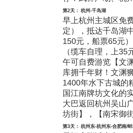
第2天： 杭州-千岛湖
早上杭州主城区免
定），抵达千岛湖
150元，船票65
（缆车自理，上35
午可自费游览【文渊
库拥千年财！文渊
1400年水下古城
国江南牌坊文化的
大巴返回杭州吴山广
坊街】，【南宋御
第3天： 杭州东-杭州东-合肥南/