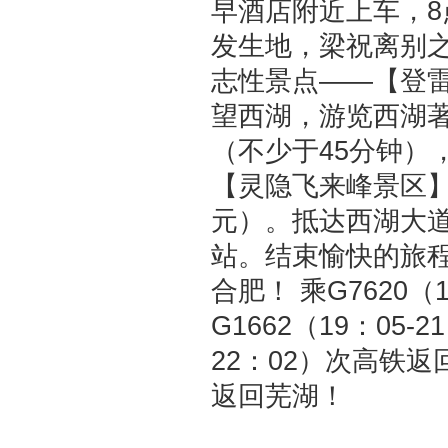
早酒店附近上车，
发生地，梁祝离别
志性景点——【登雷
望西湖，游览西湖
（不少于45分钟）
【灵隐飞来峰景区】
元）。抵达西湖大
站。结束愉快的旅程。
合肥！ 乘G7620（
G1662（19：05-
22：02）次高铁返回
返回芜湖！