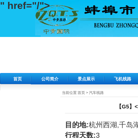
" href="/">
首页
公司简介
景点展示
飞机线路
当前位置:
首页
>
汽车线路
【G5】
目的地:
杭州西湖,千岛
行程天数:
3